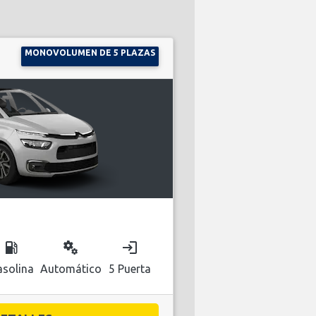
MONOVOLUMEN DE 5 PLAZAS
local_gas_station
miscellaneous_services
login
solina
Automático
5 Puerta