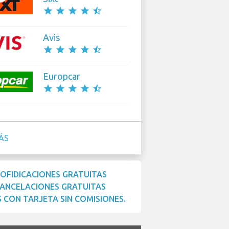
star
star
star
star
star_half
Avis
star
star
star
star
star_half
Europcar
star
star
star
star
star_half
ÁS
OFIDICACIONES GRATUITAS
ANCELACIONES GRATUITAS
 CON TARJETA SIN COMISIONES.