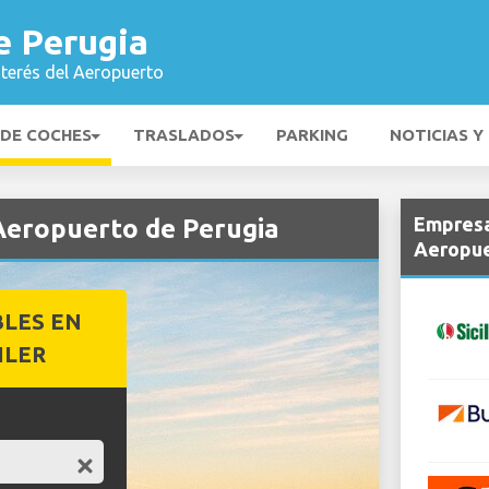
e Perugia
nterés del Aeropuerto
 DE COCHES
TRASLADOS
PARKING
NOTICIAS Y
Empresa
 Aeropuerto de Perugia
Aeropue
BLES EN
ILER