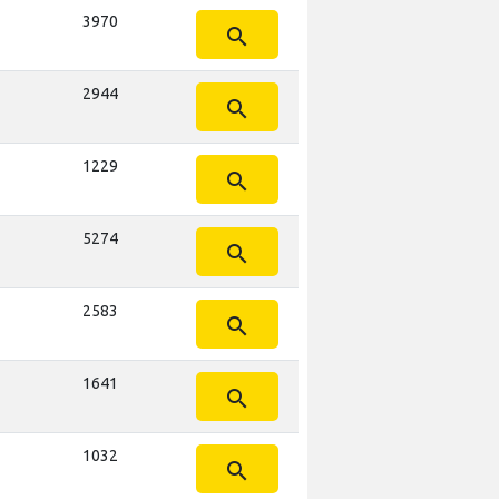
3970
search
2944
search
1229
search
5274
search
2583
search
1641
search
1032
search