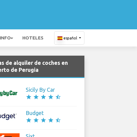
 INFO
HOTELES
español
s de alquiler de coches en
rto de Perugia
Sicily By Car
star
star
star
star
star_half
Budget
star
star
star
star
star_half
Sixt