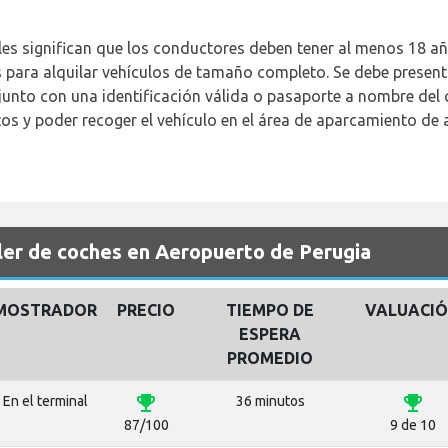
les significan que los conductores deben tener al menos 18 año
 para alquilar vehículos de tamaño completo. Se debe presenta
unto con una identificación válida o pasaporte a nombre del 
os y poder recoger el vehículo en el área de aparcamiento de a
er de coches en Aeropuerto de Perugia
MOSTRADOR
PRECIO
TIEMPO DE
VALUACI
ESPERA
PROMEDIO
emoji_events
emoji_events
En el terminal
36 minutos
87/100
9 de 10