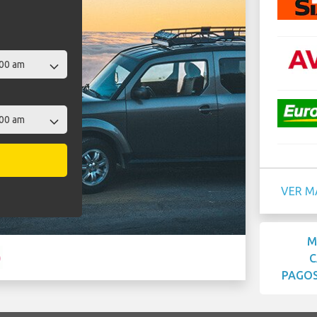
VER M
M
C
PAGOS