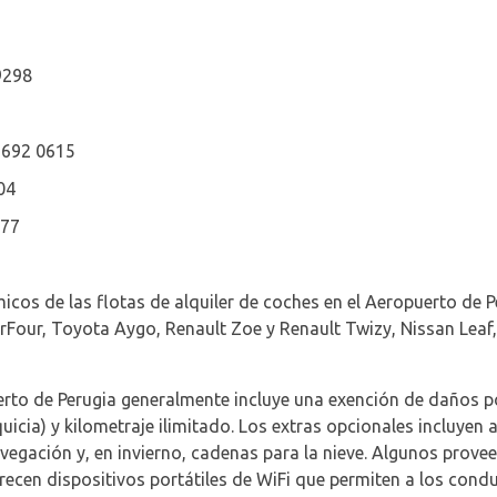
9298
 692 0615
04
577
os de las flotas de alquiler de coches en el Aeropuerto de Per
Four, Toyota Aygo, Renault Zoe y Renault Twizy, Nissan Leaf,
uerto de Perugia generalmente incluye una exención de daños po
icia) y kilometraje ilimitado. Los extras opcionales incluyen
vegación y, en invierno, cadenas para la nieve. Algunos provee
ecen dispositivos portátiles de WiFi que permiten a los condu