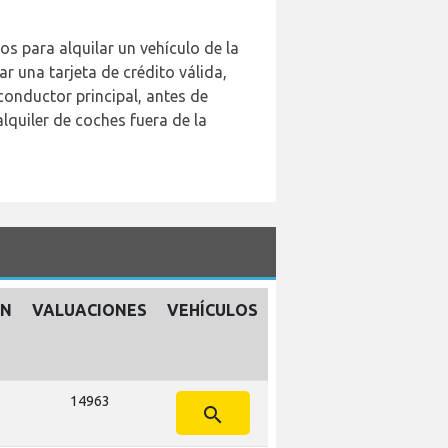
s para alquilar un vehículo de la
r una tarjeta de crédito válida,
conductor principal, antes de
lquiler de coches fuera de la
ÓN
VALUACIONES
VEHÍCULOS
14963
search