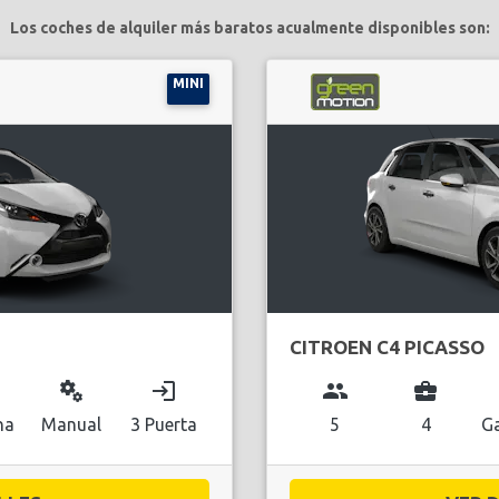
Los coches de alquiler más baratos acualmente disponibles son:
MINI
CITROEN C4 PICASSO
miscellaneous_services
login
group
business_center
na
Manual
3 Puerta
5
4
Ga