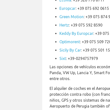
Ecovia
: +39 320 770 6717
Europcar
: +39 075 692 0615
Green Motion
: +39 075 874 
Hertz
: +39 075 592 8590
Keddy By Europcar
: +39 075
Optimorent
: +39 075 509 72
Sicily By Car
: +39 075 501 1
Sixt
: +39-0294757979
Las opciones de vehículos económic
Panda, VW Up, Lancia Y, Smart For
entre otros.
El alquiler de coches en el Aerop
protección contra robo (con franqu
niños, GPS y otros sistemas de na
Aeropuerto de Perugia también ofr