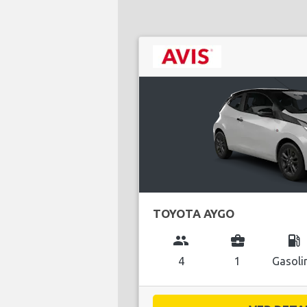
TOYOTA AYGO
group
business_center
local_gas_station
4
1
Gasoli