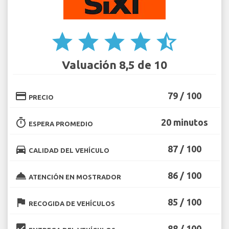
star
star
star
star
star_half
Valuación 8,5 de 10
credit_card
79 / 100
PRECIO
timer
20 minutos
ESPERA PROMEDIO
directions_car
87 / 100
CALIDAD DEL VEHÍCULO
room_service
86 / 100
ATENCIÓN EN MOSTRADOR
flag
85 / 100
RECOGIDA DE VEHÍCULOS
beenhere
88 / 100