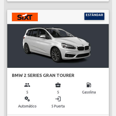
ESTÁNDAR
BMW 2 SERIES GRAN TOURER
group
business_center
local_gas_station
5
5
Gasolina
miscellaneous_services
login
Automático
5 Puerta