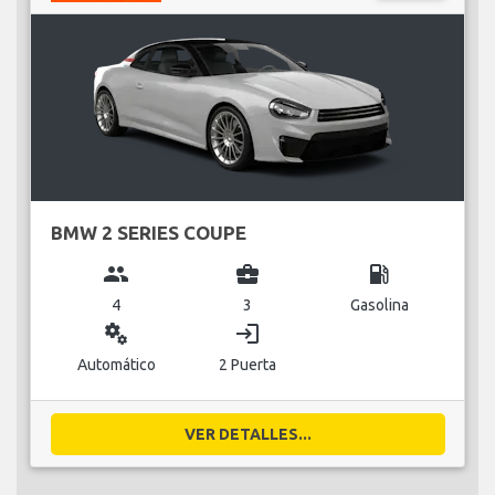
BMW 2 SERIES COUPE
group
business_center
local_gas_station
4
3
Gasolina
miscellaneous_services
login
Automático
2 Puerta
VER DETALLES...