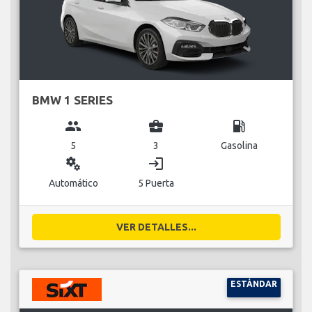
BMW 1 SERIES
group
business_center
local_gas_station
5
3
Gasolina
miscellaneous_services
login
Automático
5 Puerta
VER DETALLES...
ESTÁNDAR