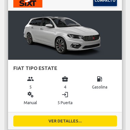
COMPACTO
FIAT TIPO ESTATE
group
business_center
local_gas_station
5
4
Gasolina
miscellaneous_services
login
Manual
5 Puerta
VER DETALLES...