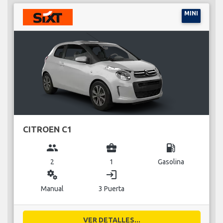
MINI
CITROEN C1
group
business_center
local_gas_station
2
1
Gasolina
miscellaneous_services
login
Manual
3 Puerta
VER DETALLES...