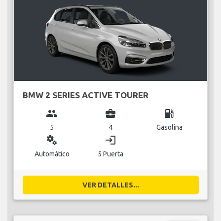
BMW 2 SERIES ACTIVE TOURER
group
business_center
local_gas_station
5
4
Gasolina
miscellaneous_services
login
Automático
5 Puerta
VER DETALLES...