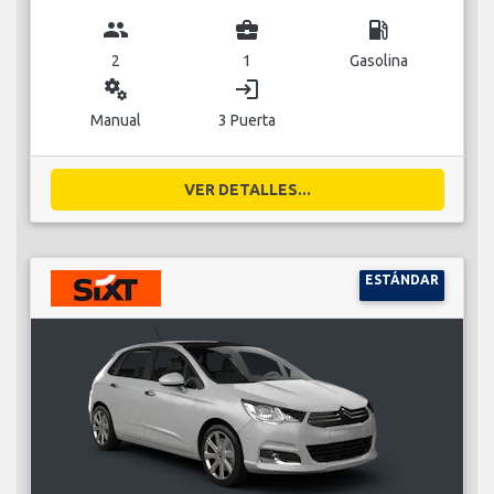
group
business_center
local_gas_station
2
1
Gasolina
miscellaneous_services
login
Manual
3 Puerta
VER DETALLES...
ESTÁNDAR