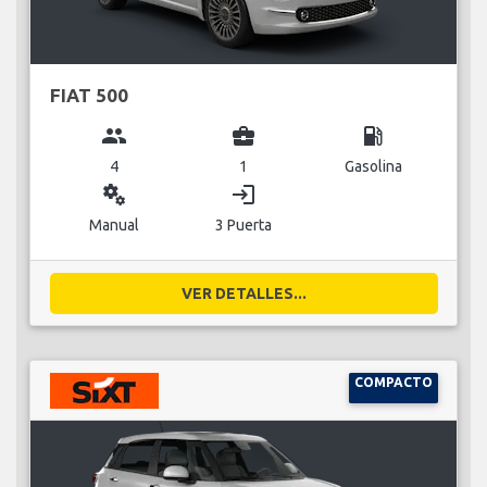
FIAT 500
group
business_center
local_gas_station
4
1
Gasolina
miscellaneous_services
login
Manual
3 Puerta
VER DETALLES...
COMPACTO