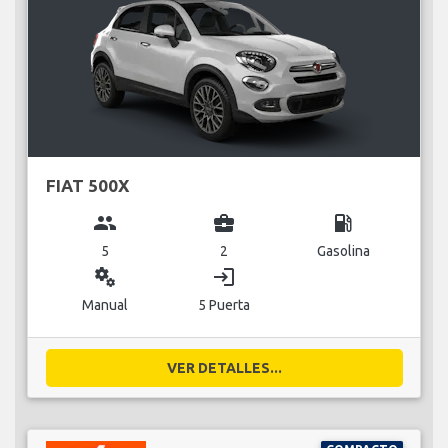
FIAT 500X
group
business_center
local_gas_station
5
2
Gasolina
miscellaneous_services
login
Manual
5 Puerta
VER DETALLES...