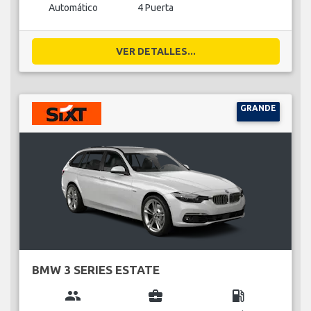
Automático
4 Puerta
VER DETALLES...
GRANDE
BMW 3 SERIES ESTATE
group
business_center
local_gas_station