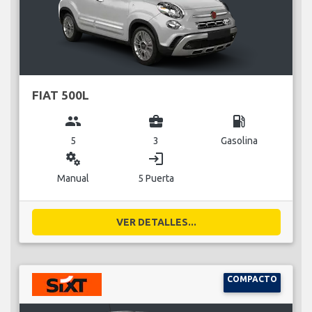
FIAT 500L
group
business_center
local_gas_station
5
3
Gasolina
miscellaneous_services
login
Manual
5 Puerta
VER DETALLES...
COMPACTO