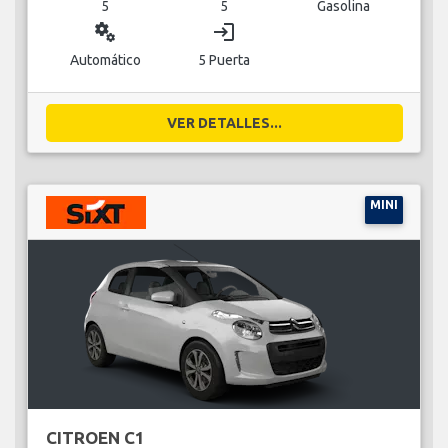
5
5
Gasolina
miscellaneous_services
login
Automático
5 Puerta
VER DETALLES...
MINI
CITROEN C1