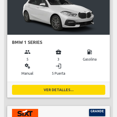
BMW 1 SERIES
group
business_center
local_gas_station
5
3
Gasolina
miscellaneous_services
login
Manual
5 Puerta
VER DETALLES...
GRANDE