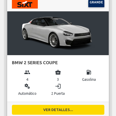
GRANDE
BMW 2 SERIES COUPE
group
business_center
local_gas_station
4
3
Gasolina
miscellaneous_services
login
Automático
2 Puerta
VER DETALLES...