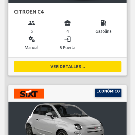
CITROEN C4
group
business_center
local_gas_station
5
4
Gasolina
miscellaneous_services
login
Manual
5 Puerta
VER DETALLES...
ECONÓMICO