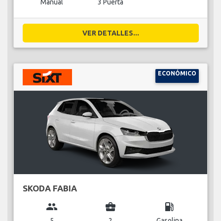
Manual
3 Puerta
VER DETALLES...
ECONÓMICO
SKODA FABIA
group
business_center
local_gas_station
5
2
Gasolina