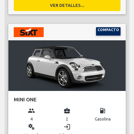
VER DETALLES...
COMPACTO
MINI ONE
group
business_center
local_gas_station
4
2
Gasolina
miscellaneous_services
login