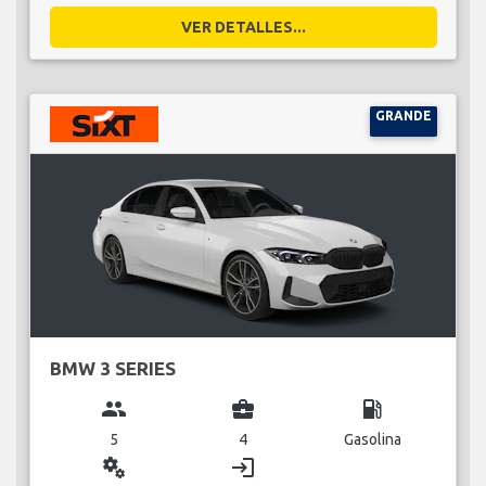
VER DETALLES...
GRANDE
BMW 3 SERIES
group
business_center
local_gas_station
5
4
Gasolina
miscellaneous_services
login