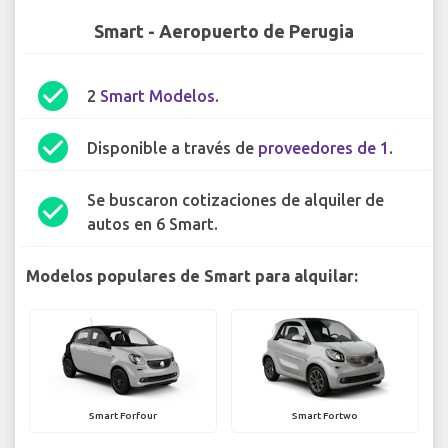
Smart - Aeropuerto de Perugia
check_circle
2
Smart Modelos
.
check_circle
Disponible a través de
proveedores de 1
.
Se buscaron cotizaciones de alquiler de
check_circle
autos en 6 Smart.
Modelos populares de Smart para alquilar:
Smart Forfour
Smart Fortwo