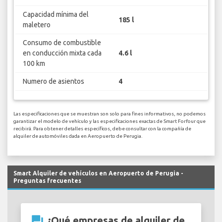
Capacidad mínima del
185 l
maletero
Consumo de combustible
en conducción mixta cada
4.6 l
100 km
Numero de asientos
4
Las especificaciones que se muestran son solo para fines informativos, no podemos
garantizar el modelo de vehículo y las especificaciones exactas de Smart Forfour que
recibirá. Para obtener detalles específicos, debe consultar con la compañía de
alquiler de automóviles dada en Aeropuerto de Perugia.
Smart Alquiler de vehículos en Aeropuerto de Perugia -
Preguntas frecuentes
question_answer
¿Qué empresas de alquiler de