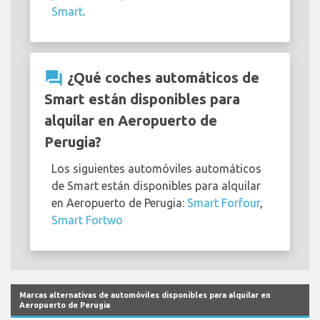
Smart
.
question_answer
¿Qué coches automáticos de
Smart están disponibles para
alquilar en Aeropuerto de
Perugia?
Los siguientes automóviles automáticos
de Smart están disponibles para alquilar
en Aeropuerto de Perugia:
Smart Forfour
,
Smart Fortwo
Marcas alternativas de automóviles disponibles para alquilar en
Aeropuerto de Perugia