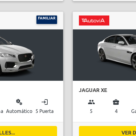
FAMILIAR
JAGUAR XE
miscellaneous_services
login
group
business_center
na
Automático
5 Puerta
5
4
Ga
LES...
VER D