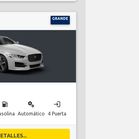
GRANDE
local_gas_station
miscellaneous_services
login
solina
Automático
4 Puerta
ETALLES...