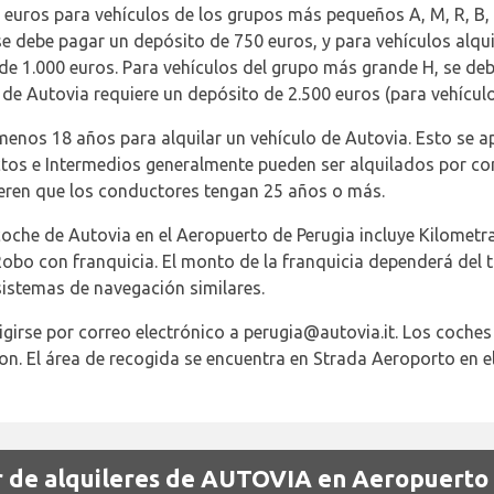
euros para vehículos de los grupos más pequeños A, M, R, B, 
y P se debe pagar un depósito de 750 euros, y para vehículos alq
de 1.000 euros. Para vehículos del grupo más grande H, se de
o de Autovia requiere un depósito de 2.500 euros (para vehículo
menos 18 años para alquilar un vehículo de Autovia. Esto se ap
tos e Intermedios generalmente pueden ser alquilados por c
eren que los conductores tengan 25 años o más.
 coche de Autovia en el Aeropuerto de Perugia incluye Kilometr
Robo con franquicia. El monto de la franquicia dependerá del t
sistemas de navegación similares.
igirse por correo electrónico a perugia@autovia.it. Los coches
lon. El área de recogida se encuentra en Strada Aeroporto en e
r de alquileres de AUTOVIA en Aeropuerto 