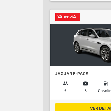
JAGUAR F-PACE
group
business_center
local_gas_station
5
3
Gasoli
VER DETAL