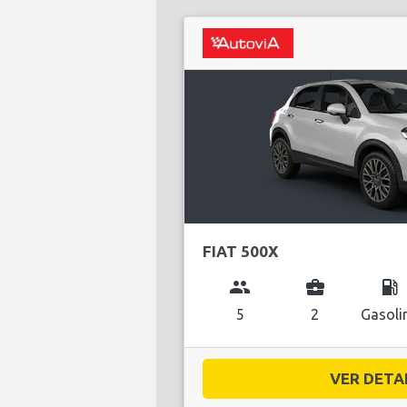
FIAT 500X
group
business_center
local_gas_station
5
2
Gasoli
VER DETAL