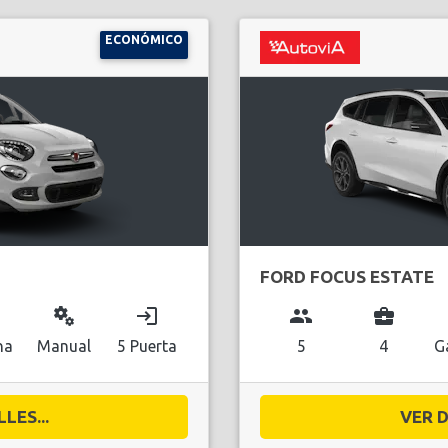
ECONÓMICO
FORD FOCUS ESTATE
miscellaneous_services
login
group
business_center
na
Manual
5 Puerta
5
4
G
LES...
VER D