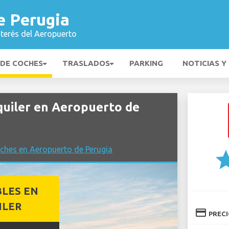
e Perugia
nterés del Aeropuerto
 DE COCHES
TRASLADOS
PARKING
NOTICIAS Y
uiler en Aeropuerto de
ches en Aeropuerto de Perugia
st
BLES EN
ILER
credit_card
PREC