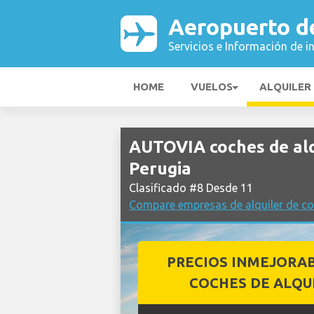
Aeropuerto d
Servicios e Información de i
HOME
VUELOS
ALQUILER
AUTOVIA coches de alq
Perugia
Clasificado #8 Desde 11
Compare empresas de alquiler de co
PRECIOS INMEJORA
COCHES DE ALQU