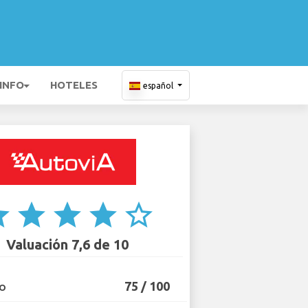
 INFO
HOTELES
español
ar
star
star
star
star_border
Valuación 7,6 de 10
75 / 100
IO