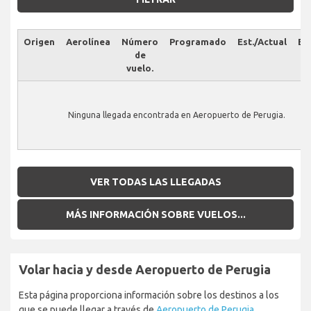
Origen
Aerolínea
Número
Programado
Est./Actual
Es
de
vuelo.
Ninguna llegada encontrada en Aeropuerto de Perugia.
VER TODAS LAS LLEGADAS
MÁS INFORMACIÓN SOBRE VUELOS...
Volar hacia y desde Aeropuerto de Perugia
Esta página proporciona información sobre los destinos a los
que se puede llegar a través de
Aeropuerto de Perugia
.