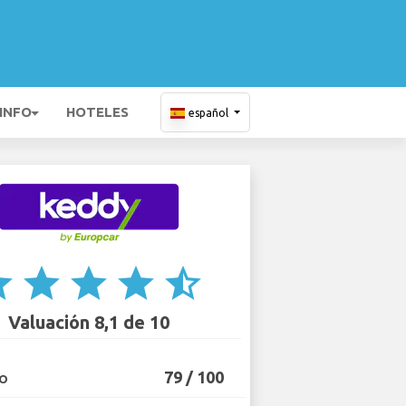
 INFO
HOTELES
español
ar
star
star
star
star_half
Valuación 8,1 de 10
79 / 100
IO