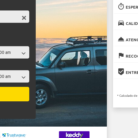
timer
ESPER
directions_car
CALID
room_service
ATEN
flag
RECOG
beenhere
ENTRE
* Calculado de