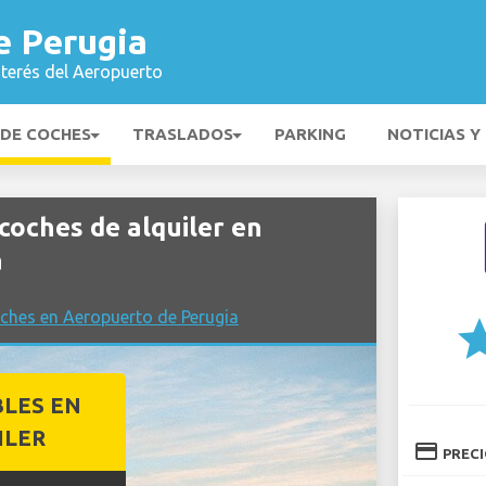
e Perugia
nterés del Aeropuerto
 DE COCHES
TRASLADOS
PARKING
NOTICIAS Y
ches de alquiler en
a
ches en Aeropuerto de Perugia
st
BLES EN
ILER
credit_card
PREC