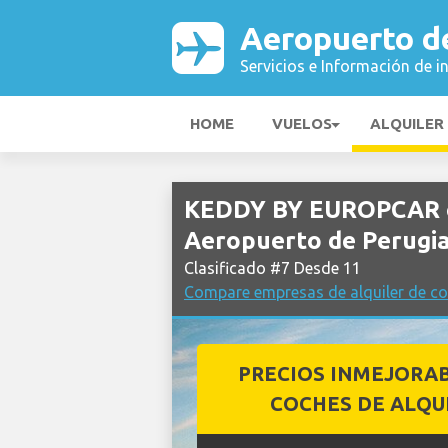
Aeropuerto d
Servicios e Información de i
HOME
VUELOS
ALQUILER
KEDDY BY EUROPCAR co
Aeropuerto de Perugi
Clasificado #7 Desde 11
Compare empresas de alquiler de co
PRECIOS INMEJORA
COCHES DE ALQU