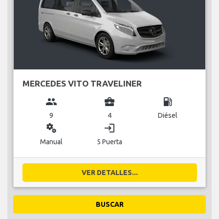
MERCEDES VITO TRAVELINER
group
business_center
local_gas_station
9
4
Diésel
miscellaneous_services
login
Manual
5 Puerta
VER DETALLES...
BUSCAR