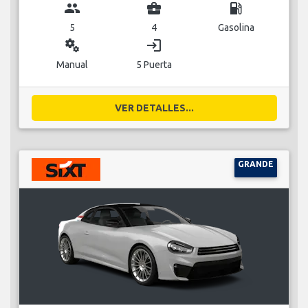
group
business_center
local_gas_station
5
4
Gasolina
miscellaneous_services
login
Manual
5 Puerta
VER DETALLES...
GRANDE