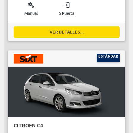
miscellaneous_services
login
Manual
5 Puerta
VER DETALLES...
ESTÁNDAR
CITROEN C4