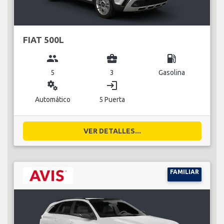
FIAT 500L
group
business_center
local_gas_station
5
3
Gasolina
miscellaneous_services
login
Automático
5 Puerta
VER DETALLES...
FAMILIAR