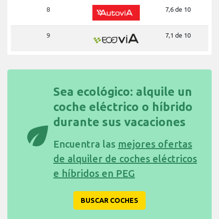
8
7,6 de 10
9
7,1 de 10
Sea ecológico: alquile un
coche eléctrico o híbrido
durante sus vacaciones
eco
Encuentra las
mejores ofertas
de alquiler de coches eléctricos
e híbridos en PEG
BUSCAR COCHES