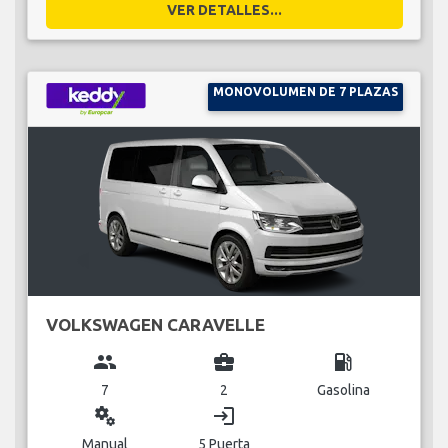
VER DETALLES...
MONOVOLUMEN DE 7 PLAZAS
VOLKSWAGEN CARAVELLE
group
business_center
local_gas_station
7
2
Gasolina
miscellaneous_services
login
Manual
5 Puerta