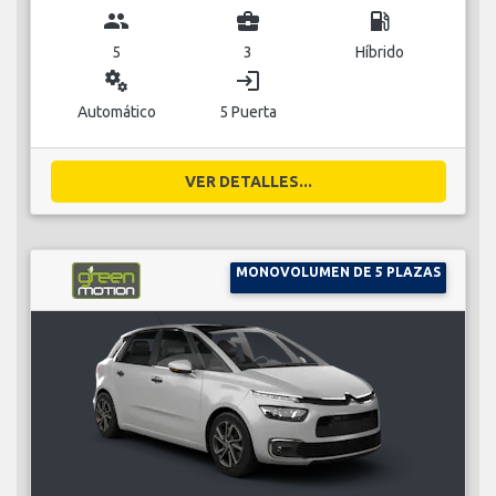
group
business_center
local_gas_station
5
3
Híbrido
miscellaneous_services
login
Automático
5 Puerta
VER DETALLES...
MONOVOLUMEN DE 5 PLAZAS