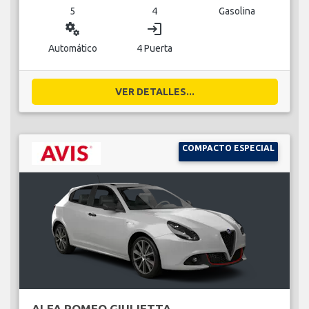
5
4
Gasolina
miscellaneous_services
login
Automático
4 Puerta
VER DETALLES...
COMPACTO ESPECIAL
ALFA ROMEO GIULIETTA