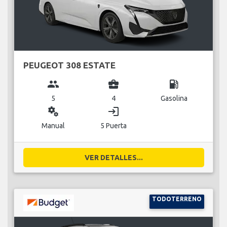
PEUGEOT 308 ESTATE
group
business_center
local_gas_station
5
4
Gasolina
miscellaneous_services
login
Manual
5 Puerta
VER DETALLES...
TODOTERRENO