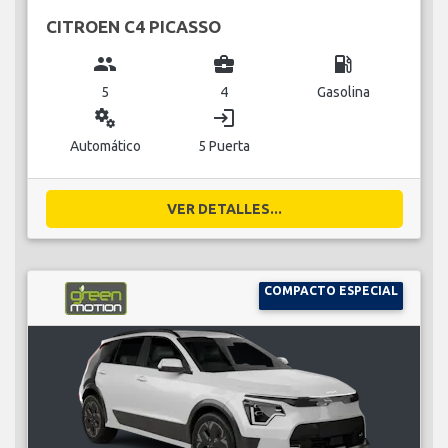
CITROEN C4 PICASSO
group
business_center
local_gas_station
5
4
Gasolina
miscellaneous_services
login
Automático
5 Puerta
VER DETALLES...
COMPACTO ESPECIAL