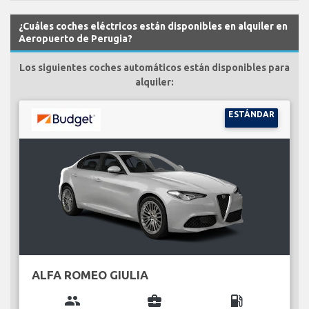
¿Cuáles coches eléctricos están disponibles en alquiler en
Aeropuerto de Perugia?
Los siguientes coches automáticos están disponibles para
alquiler:
ESTÁNDAR
ALFA ROMEO GIULIA
group
business_center
local_gas_station