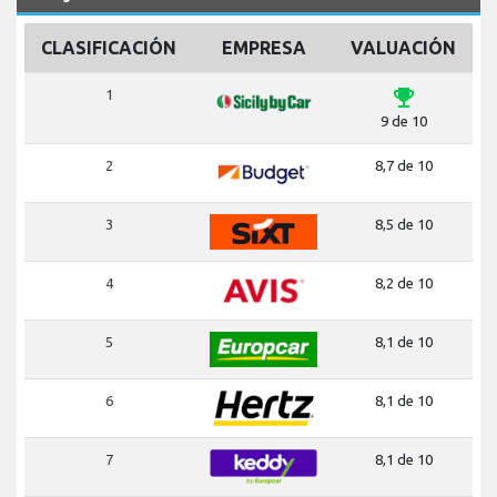
CLASIFICACIÓN
EMPRESA
VALUACIÓN
emoji_events
1
9 de 10
2
8,7 de 10
3
8,5 de 10
4
8,2 de 10
5
8,1 de 10
6
8,1 de 10
7
8,1 de 10