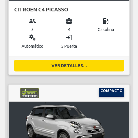
CITROEN C4 PICASSO
group
business_center
local_gas_station
5
4
Gasolina
miscellaneous_services
login
Automático
5 Puerta
VER DETALLES...
COMPACTO