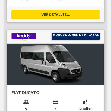
VER DETALLES...
MONOVOLUMEN DE 9 PLAZAS
FIAT DUCATO
group
business_center
local_gas_station
9
4
Gasolina