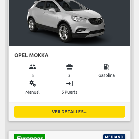
OPEL MOKKA
group
business_center
local_gas_station
5
3
Gasolina
miscellaneous_services
login
Manual
5 Puerta
VER DETALLES...
MEDIANO