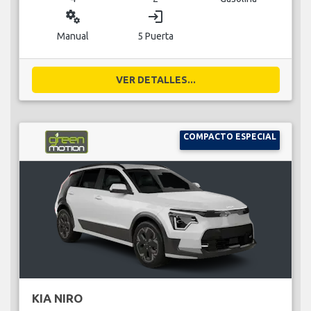
miscellaneous_services
login
Manual
5 Puerta
VER DETALLES...
COMPACTO ESPECIAL
KIA NIRO