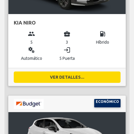
KIA NIRO
group
business_center
local_gas_station
5
3
Híbrido
miscellaneous_services
login
Automático
5 Puerta
VER DETALLES...
ECONÓMICO