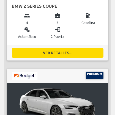
BMW 2 SERIES COUPE
group
business_center
local_gas_station
4
3
Gasolina
miscellaneous_services
login
Automático
2 Puerta
VER DETALLES...
PREMIUM