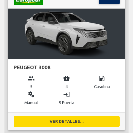
PEUGEOT 3008
group
business_center
local_gas_station
5
4
Gasolina
miscellaneous_services
login
Manual
5 Puerta
VER DETALLES...