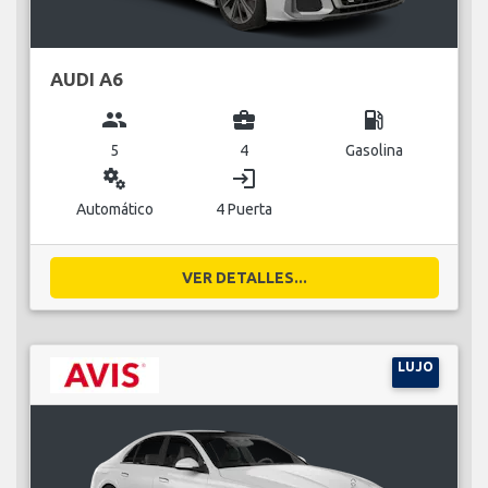
AUDI A6
group
business_center
local_gas_station
5
4
Gasolina
miscellaneous_services
login
Automático
4 Puerta
VER DETALLES...
LUJO