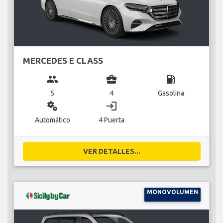
MERCEDES E CLASS
group
business_center
local_gas_station
5
4
Gasolina
miscellaneous_services
login
Automático
4 Puerta
VER DETALLES...
MONOVOLUMEN