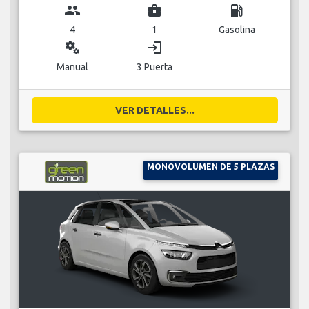
group
business_center
local_gas_station
4
1
Gasolina
miscellaneous_services
login
Manual
3 Puerta
VER DETALLES...
MONOVOLUMEN DE 5 PLAZAS