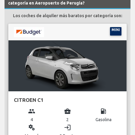
categoría en Aeropuerto de Perugia?
Los coches de alquiler más baratos por categoría son:
MINI
CITROEN C1
group
business_center
local_gas_station
4
2
Gasolina
miscellaneous_services
login