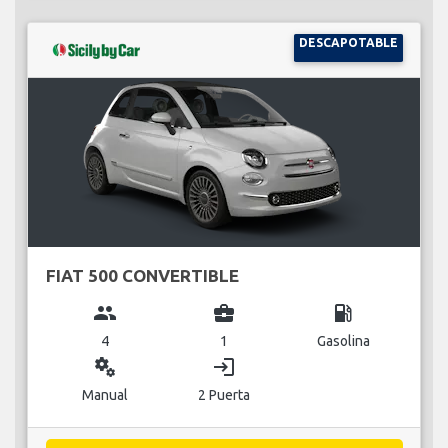
DESCAPOTABLE
FIAT 500 CONVERTIBLE
group
business_center
local_gas_station
4
1
Gasolina
miscellaneous_services
login
Manual
2 Puerta