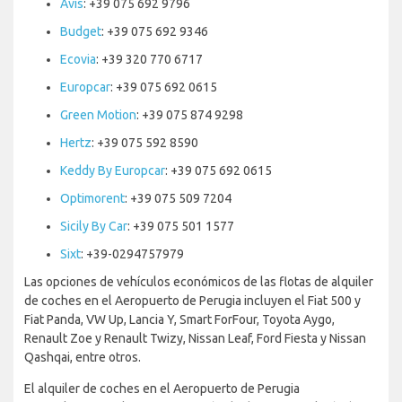
Avis
: +39 075 692 9796
Budget
: +39 075 692 9346
Ecovia
: +39 320 770 6717
Europcar
: +39 075 692 0615
Green Motion
: +39 075 874 9298
Hertz
: +39 075 592 8590
Keddy By Europcar
: +39 075 692 0615
Optimorent
: +39 075 509 7204
Sicily By Car
: +39 075 501 1577
Sixt
: +39-0294757979
Las opciones de vehículos económicos de las flotas de alquiler
de coches en el Aeropuerto de Perugia incluyen el Fiat 500 y
Fiat Panda, VW Up, Lancia Y, Smart ForFour, Toyota Aygo,
Renault Zoe y Renault Twizy, Nissan Leaf, Ford Fiesta y Nissan
Qashqai, entre otros.
El alquiler de coches en el Aeropuerto de Perugia