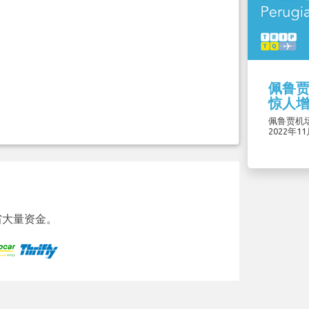
佩鲁贾
惊人增
佩鲁贾机场
2022年1
省大量资金。