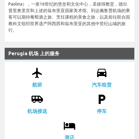
Paolina），一座16世纪的堡垒和文化中心，圣彼得教堂，德尔
普里奥里宫和上述的翁布里亚国家美术馆。到达佩鲁贾机场的乘
客可以期待葡萄酒之旅、烹饪课程的美食之旅，以及前往联合国
教科文组织世界遗产阿西西和翁布里亚的其他中世纪山城的旅
行。
Perugia 机场 上的服务
airplanemode_active
drive_eta
航班
汽车租赁
airport_shuttle
local_parking
机场接送
停车
local_hotel
酒店