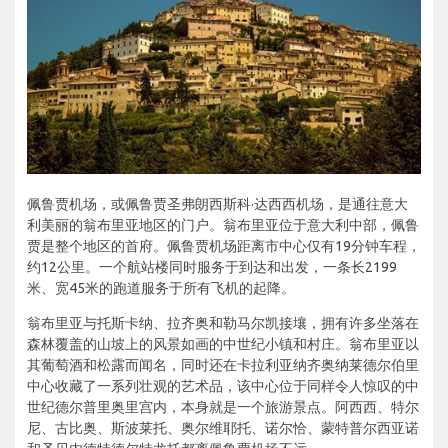
佩鲁贾机场，或佩鲁贾圣弗朗西斯科·达西西机场，是通往意大
利美丽的翁布里亚地区的门户。翁布里亚位于意大利中部，佩鲁
贾是整个地区的首府。佩鲁贾机场距离市中心仅有19分钟车程，
约12公里。一个航站楼同时服务于到达和出发，一条长2199
米、宽45米的跑道服务于所有飞机的起降。
翁布里亚与托斯卡纳、拉齐奥和勒马尔凯接壤，拥有许多坐落在
森林覆盖的山坡上的风景如画的中世纪小镇和村庄。翁布里亚以
其葡萄酒和松露而闻名，同时还在卡拉利亚纳齐奥纳莱德尔伯里
中心收藏了一系列壮观的艺术品，该中心位于同样令人惊叹的中
世纪德尔普里奥里宫内，本身就是一个旅游景点。阿西西、特尔
尼、古比奥、斯波莱托、奥尔维耶托、诺尔恰、蒙特普尔西亚诺