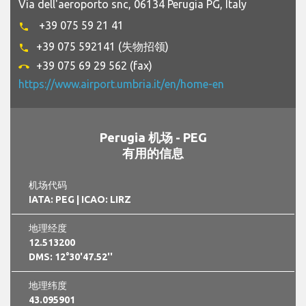
Via dell'aeroporto snc, 06134 Perugia PG, Italy
+39 075 59 21 41
phone
+39 075 592141 (失物招领)
phone
+39 075 69 29 562 (fax)
call_end
https://www.airport.umbria.it/en/home-en
Perugia 机场 - PEG
有用的信息
机场代码
IATA: PEG
| ICAO: LIRZ
地理经度
12.513200
DMS: 12°30'47.52''
地理纬度
43.095901