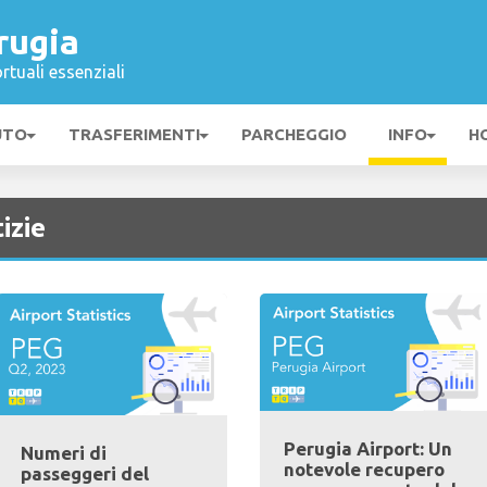
rugia
rtuali essenziali
UTO
TRASFERIMENTI
PARCHEGGIO
INFO
H
izie
Perugia Airport: Un
Numeri di
notevole recupero
passeggeri del