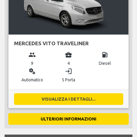
MERCEDES VITO TRAVELINER
group
business_center
local_gas_station
9
4
Diesel
miscellaneous_services
login
Automatico
5 Porta
VISUALIZZA I DETTAGLI...
ULTERIORI INFORMAZIONI