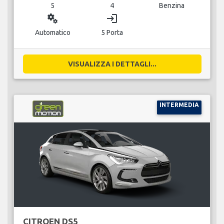
5
4
Benzina
miscellaneous_services
login
Automatico
5 Porta
VISUALIZZA I DETTAGLI...
INTERMEDIA
CITROEN DS5