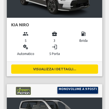
KIA NIRO
group
business_center
local_gas_station
5
3
Ibrida
miscellaneous_services
login
Automatico
5 Porta
VISUALIZZA I DETTAGLI...
MONOVOLUME A 9 POSTI