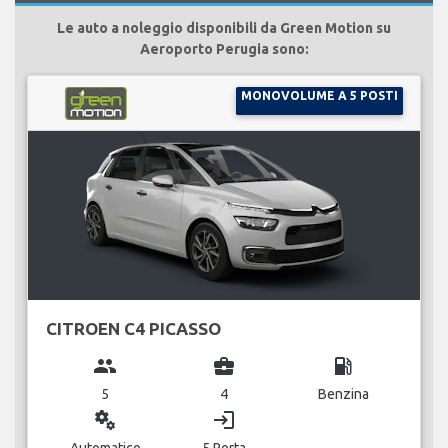
Le auto a noleggio disponibili da Green Motion su
Aeroporto Perugia sono:
MONOVOLUME A 5 POSTI
CITROEN C4 PICASSO
group
business_center
local_gas_station
5
4
Benzina
miscellaneous_services
login