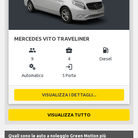
MERCEDES VITO TRAVELINER
group
business_center
local_gas_station
9
4
Diesel
miscellaneous_services
login
Automatico
5 Porta
VISUALIZZA I DETTAGLI...
VISUALIZZA TUTTO
Quali sono le auto a noleggio Green Motion più