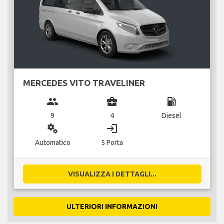
MERCEDES VITO TRAVELINER
group
business_center
local_gas_station
9
4
Diesel
miscellaneous_services
login
Automatico
5 Porta
VISUALIZZA I DETTAGLI...
ULTERIORI INFORMAZIONI