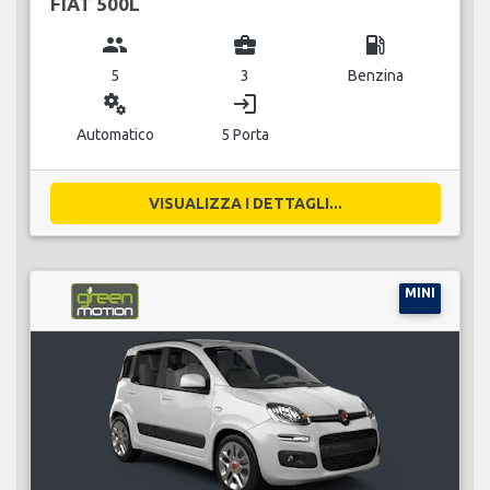
FIAT 500L
group
business_center
local_gas_station
5
3
Benzina
miscellaneous_services
login
Automatico
5 Porta
VISUALIZZA I DETTAGLI...
MINI