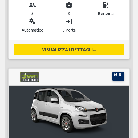
group
business_center
local_gas_station
5
3
Benzina
miscellaneous_services
login
Automatico
5 Porta
VISUALIZZA I DETTAGLI...
MINI