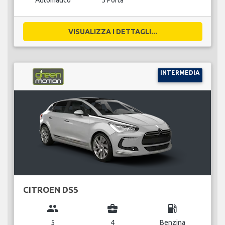
Automatico
5 Porta
VISUALIZZA I DETTAGLI...
INTERMEDIA
CITROEN DS5
group
business_center
local_gas_station
5
4
Benzina