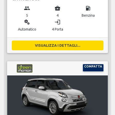
group
business_center
local_gas_station
5
4
Benzina
miscellaneous_services
login
Automatico
4 Porta
VISUALIZZA I DETTAGLI...
COMPATTA