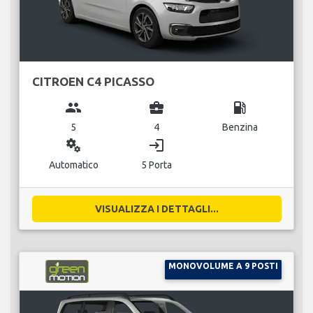
CITROEN C4 PICASSO
group
business_center
local_gas_station
5
4
Benzina
miscellaneous_services
login
Automatico
5 Porta
VISUALIZZA I DETTAGLI...
MONOVOLUME A 9 POSTI