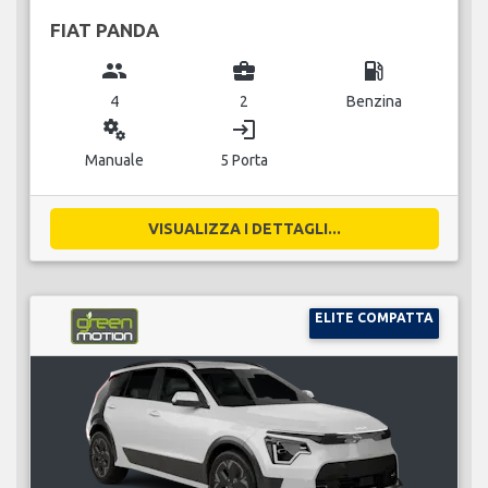
FIAT PANDA
group
business_center
local_gas_station
4
2
Benzina
miscellaneous_services
login
Manuale
5 Porta
VISUALIZZA I DETTAGLI...
ELITE COMPATTA