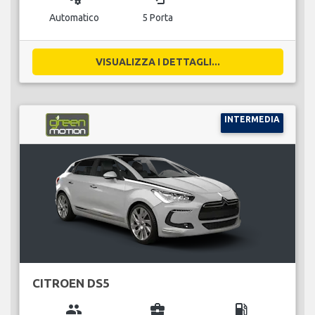
Automatico
5 Porta
VISUALIZZA I DETTAGLI...
INTERMEDIA
CITROEN DS5
group
business_center
local_gas_station