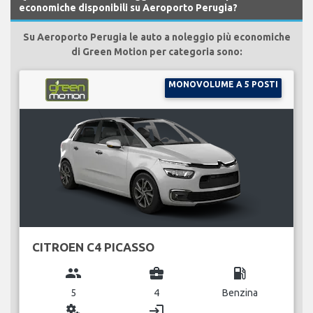
economiche disponibili su Aeroporto Perugia?
Su Aeroporto Perugia le auto a noleggio più economiche
di Green Motion per categoria sono:
MONOVOLUME A 5 POSTI
CITROEN C4 PICASSO
group
business_center
local_gas_station
5
4
Benzina
miscellaneous_services
login