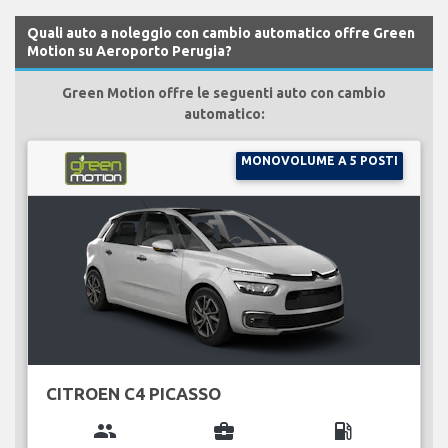
Quali auto a noleggio con cambio automatico offre Green
Motion su Aeroporto Perugia?
Green Motion offre le seguenti auto con cambio
automatico:
MONOVOLUME A 5 POSTI
CITROEN C4 PICASSO
group
business_center
local_gas_station