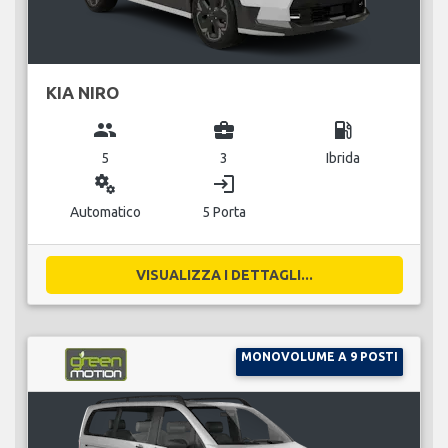
KIA NIRO
group
business_center
local_gas_station
5
3
Ibrida
miscellaneous_services
login
Automatico
5 Porta
VISUALIZZA I DETTAGLI...
MONOVOLUME A 9 POSTI