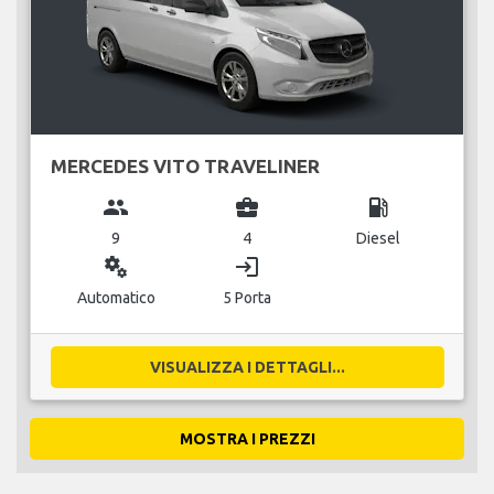
MERCEDES VITO TRAVELINER
group
business_center
local_gas_station
9
4
Diesel
miscellaneous_services
login
Automatico
5 Porta
VISUALIZZA I DETTAGLI...
MOSTRA I PREZZI