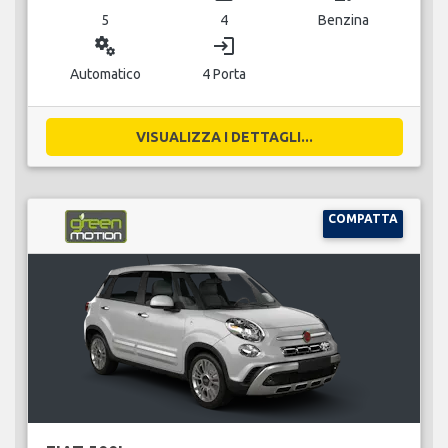
5
4
Benzina
miscellaneous_services
login
Automatico
4 Porta
VISUALIZZA I DETTAGLI...
COMPATTA