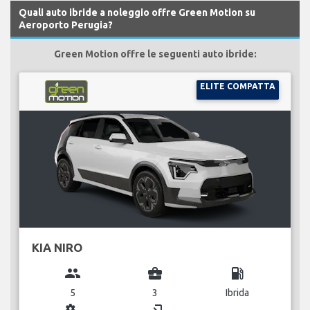
Quali auto ibride a noleggio offre Green Motion su
Aeroporto Perugia?
Green Motion offre le seguenti auto ibride:
ELITE COMPATTA
KIA NIRO
group
business_center
local_gas_station
5
3
Ibrida