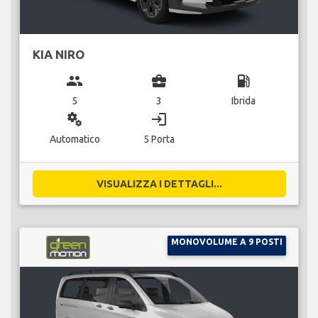
KIA NIRO
group
business_center
local_gas_station
5
3
Ibrida
miscellaneous_services
login
Automatico
5 Porta
VISUALIZZA I DETTAGLI...
MONOVOLUME A 9 POSTI