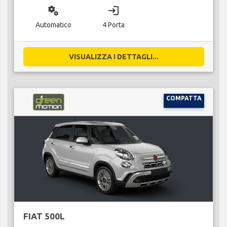
miscellaneous_services
login
Automatico
4 Porta
VISUALIZZA I DETTAGLI...
COMPATTA
FIAT 500L