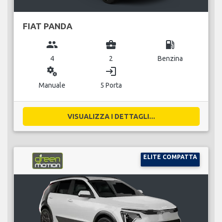
FIAT PANDA
group
business_center
local_gas_station
4
2
Benzina
miscellaneous_services
login
Manuale
5 Porta
VISUALIZZA I DETTAGLI...
ELITE COMPATTA