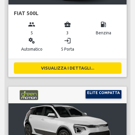
FIAT 500L
group
business_center
local_gas_station
5
3
Benzina
miscellaneous_services
login
Automatico
5 Porta
VISUALIZZA I DETTAGLI...
ELITE COMPATTA