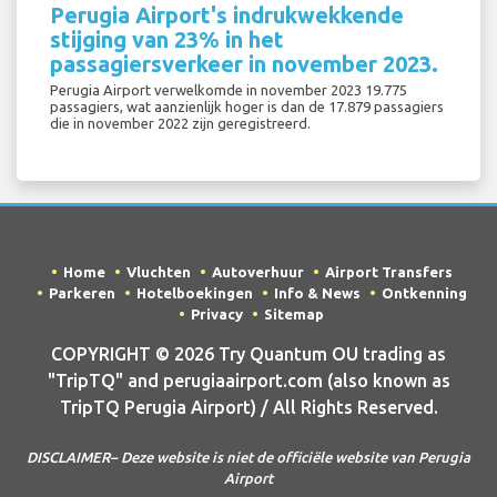
Perugia Airport's indrukwekkende
stijging van 23% in het
passagiersverkeer in november 2023.
Perugia Airport verwelkomde in november 2023 19.775
passagiers, wat aanzienlijk hoger is dan de 17.879 passagiers
die in november 2022 zijn geregistreerd.
Home
Vluchten
Autoverhuur
Airport Transfers
Parkeren
Hotelboekingen
Info & News
Ontkenning
Privacy
Sitemap
COPYRIGHT © 2026 Try Quantum OU trading as
"TripTQ" and perugiaairport.com (also known as
TripTQ Perugia Airport) / All Rights Reserved.
DISCLAIMER– Deze website is niet de officiële website van Perugia
Airport