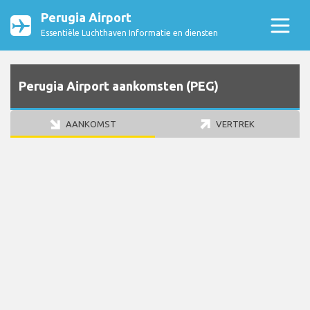
Perugia Airport
Essentiële Luchthaven Informatie en diensten
Perugia Airport aankomsten (PEG)
AANKOMST
VERTREK