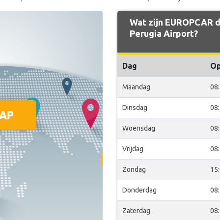
Wat zijn EUROPCAR de
Perugia Airport?
Dag
O
Maandag
08
Dinsdag
08
Woensdag
08
Vrijdag
08
Zondag
15
Donderdag
08
Zaterdag
08