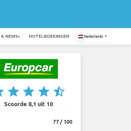
 & NEWS
HOTELBOEKINGEN
Nederlands
ar
star
star
star
star_half
Scoorde 8,1 uit 10
77 / 100