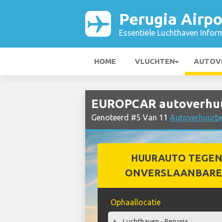
Perugia Airpo
Essentiële Luchthaven Infor
HOME
VLUCHTEN
AUTOV
EUROPCAR autoverhuur
Genoteerd #5 Van 11
Autoverhuurbed
HUURAUTO TEGEN
ONVERSLAANBARE 
Ophaallocatie