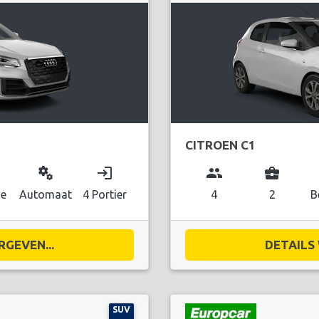
CITROEN C1
miscellaneous_services
login
group
business_center
ne
Automaat
4 Portier
4
2
B
RGEVEN...
DETAILS 
SUV