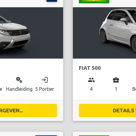
FIAT 500
miscellaneous_services
login
group
business_center
e
Handleiding
5 Portier
4
1
B
RGEVEN...
DETAILS 