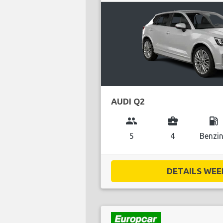
AUDI Q2
group
business_center
local_gas_station
5
4
Benzi
DETAILS WEE