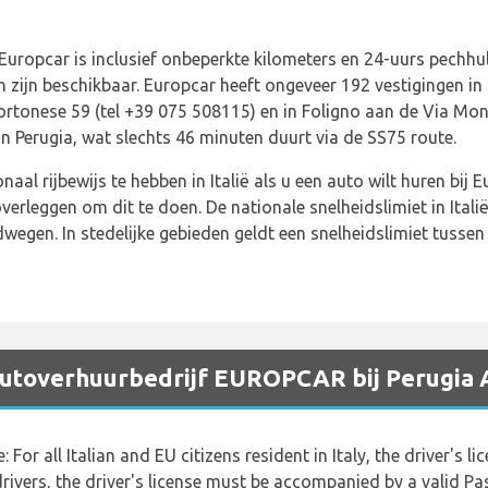
uropcar is inclusief onbeperkte kilometers en 24-uurs pechhulp
ijn beschikbaar. Europcar heeft ongeveer 192 vestigingen in h
rtonese 59 (tel +39 075 508115) en in Foligno aan de Via Mont
n Perugia, wat slechts 46 minuten duurt via de SS75 route.
naal rijbewijs te hebben in Italië als u een auto wilt huren bij
erleggen om dit te doen. De nationale snelheidslimiet in Ital
egen. In stedelijke gebieden geldt een snelheidslimiet tussen 
 autoverhuurbedrijf EUROPCAR bij Perugia 
 For all Italian and EU citizens resident in Italy, the driver's
 drivers, the driver's license must be accompanied by a valid Pa