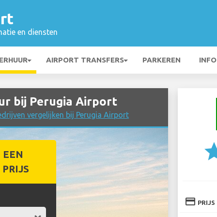
rt
matie en diensten
ERHUUR
AIRPORT TRANSFERS
PARKEREN
INFO
 bij Perugia Airport
rijven vergelijken bij Perugia Airport
st
 EEN
PRIJS
credit_card
PRIJS