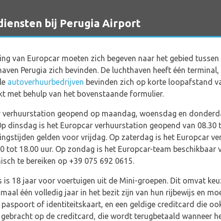
nsten bij Perugia Airport
ing van Europcar moeten zich begeven naar het gebied tusse
ven Perugia zich bevinden. De luchthaven heeft één terminal, d
le
autoverhuurbedrijven
bevinden zich op korte loopafstand va
t met behulp van het bovenstaande formulier.
ar verhuurstation geopend op maandag, woensdag en donderdag
Op dinsdag is het Europcar verhuurstation geopend van 08.30 
ningstijden gelden voor vrijdag. Op zaterdag is het Europcar 
00 tot 18.00 uur. Op zondag is het Europcar-team beschikbaar v
nisch te bereiken op +39 075 692 0615.
s is 18 jaar voor voertuigen uit de Mini-groepen. Dit omvat ke
aal één volledig jaar in het bezit zijn van hun rijbewijs en m
n paspoort of identiteitskaart, en een geldige creditcard die 
gebracht op de creditcard, die wordt terugbetaald wanneer he