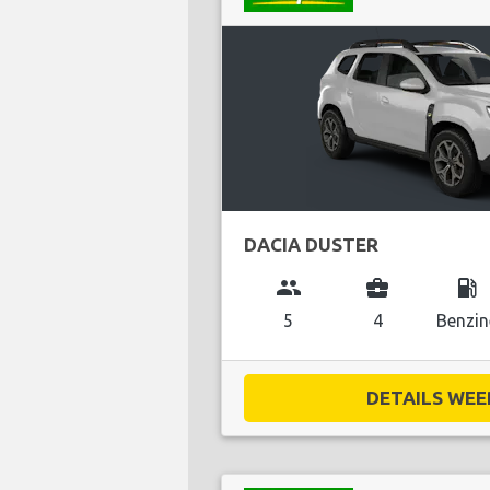
DACIA DUSTER
group
business_center
local_gas_station
5
4
Benzin
DETAILS WEE