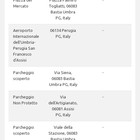
Piazza del
Piazza Palmiro
-
Mercato
Togliatti, 06083
Bastia Umbra
PG, Italy
Aeroporto
06134 Perugia
-
Internazionale
PG, Italy
dell'Umbria-
Perugia San
Francesco
d'Assisi
Parcheggio
Via Siena,
-
scoperto
06083 Bastia
Umbra PG, Italy
Parcheggio
Via
-
Non Protetto
dell'Artigianato,
06081 Assisi
PG, Italy
Parcheggio
Viale della
-
scoperto
Stazione, 06083
Bastia Umbra