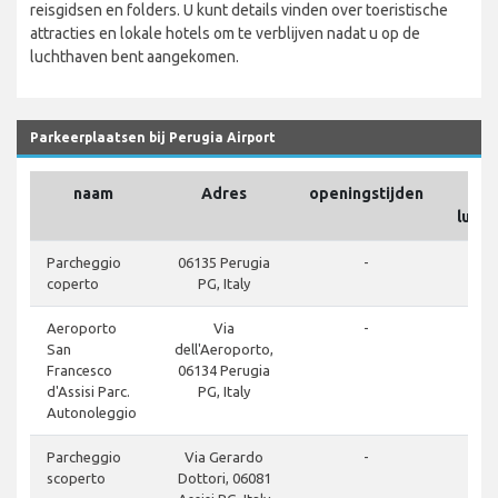
reisgidsen en folders. U kunt details vinden over toeristische
attracties en lokale hotels om te verblijven nadat u op de
luchthaven bent aangekomen.
Parkeerplaatsen bij Perugia Airport
naam
Adres
openingstijden
lucht
Parcheggio
06135 Perugia
-
coperto
PG, Italy
Aeroporto
Via
-
San
dell'Aeroporto,
Francesco
06134 Perugia
d'Assisi Parc.
PG, Italy
Autonoleggio
Parcheggio
Via Gerardo
-
scoperto
Dottori, 06081