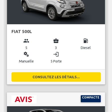
FIAT 500L
group
business_center
local_gas_station
5
3
Diesel
miscellaneous_services
login
Manuelle
5 Porte
CONSULTEZ LES DÉTAILS...
COMPACTE