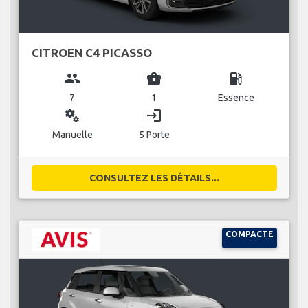
CITROEN C4 PICASSO
group
business_center
local_gas_station
7
1
Essence
miscellaneous_services
login
Manuelle
5 Porte
CONSULTEZ LES DÉTAILS...
COMPACTE