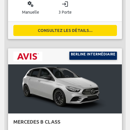
miscellaneous_services
login
Manuelle
3 Porte
CONSULTEZ LES DÉTAILS...
BERLINE INTERMÉDIAIRE
MERCEDES B CLASS