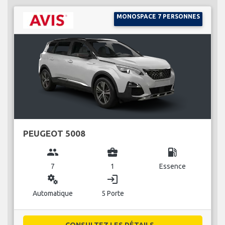
MONOSPACE 7 PERSONNES
PEUGEOT 5008
group
business_center
local_gas_station
7
1
Essence
miscellaneous_services
login
Automatique
5 Porte
CONSULTEZ LES DÉTAILS...