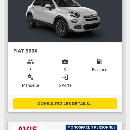
FIAT 500X
group
business_center
local_gas_station
5
3
Essence
miscellaneous_services
login
Manuelle
5 Porte
CONSULTEZ LES DÉTAILS...
MONOSPACE 9 PERSONNES