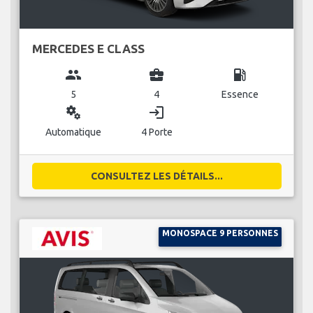
MERCEDES E CLASS
group
business_center
local_gas_station
5
4
Essence
miscellaneous_services
login
Automatique
4 Porte
CONSULTEZ LES DÉTAILS...
MONOSPACE 9 PERSONNES