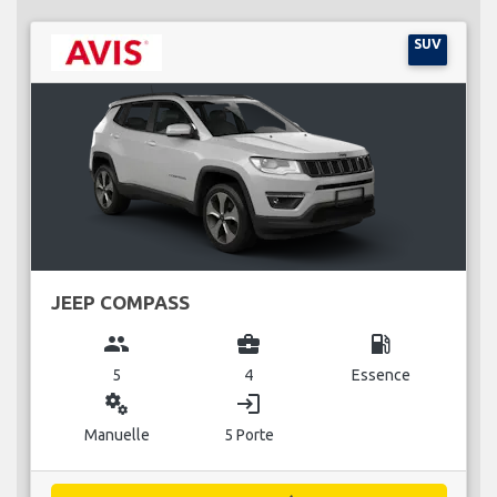
SUV
JEEP COMPASS
group
business_center
local_gas_station
5
4
Essence
miscellaneous_services
login
Manuelle
5 Porte