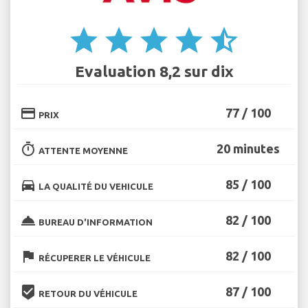
star
star
star
star
star_half
Evaluation 8,2 sur dix
credit_card
77 / 100
PRIX
timer
20 minutes
ATTENTE MOYENNE
directions_car
85 / 100
LA QUALITÉ DU VEHICULE
room_service
82 / 100
BUREAU D'INFORMATION
flag
82 / 100
RÉCUPERER LE VÉHICULE
beenhere
87 / 100
RETOUR DU VÉHICULE