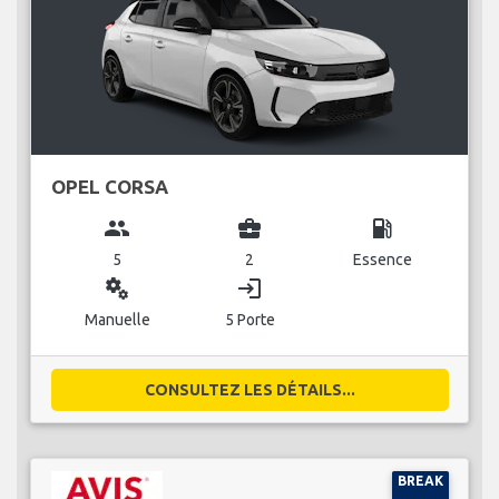
OPEL CORSA
group
business_center
local_gas_station
5
2
Essence
miscellaneous_services
login
Manuelle
5 Porte
CONSULTEZ LES DÉTAILS...
BREAK