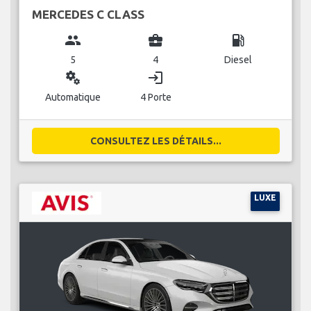
MERCEDES C CLASS
group
business_center
local_gas_station
5
4
Diesel
miscellaneous_services
login
Automatique
4 Porte
CONSULTEZ LES DÉTAILS...
LUXE