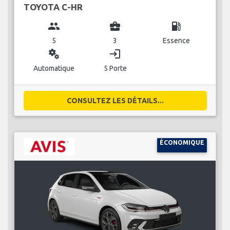
TOYOTA C-HR
group
business_center
local_gas_station
5
3
Essence
miscellaneous_services
login
Automatique
5 Porte
CONSULTEZ LES DÉTAILS...
ÉCONOMIQUE