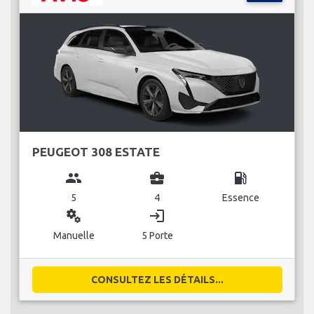
PEUGEOT 308 ESTATE
group
business_center
local_gas_station
5
4
Essence
miscellaneous_services
login
Manuelle
5 Porte
CONSULTEZ LES DÉTAILS...