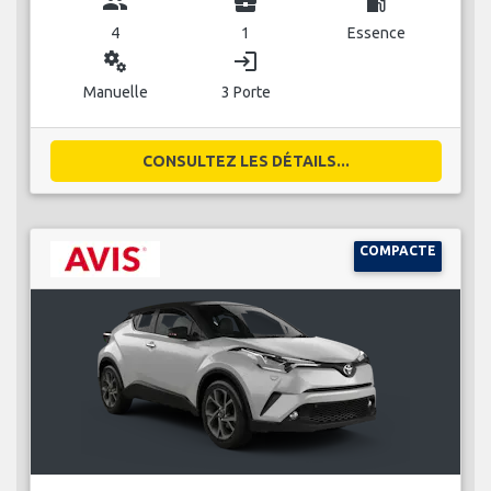
group
business_center
local_gas_station
4
1
Essence
miscellaneous_services
login
Manuelle
3 Porte
CONSULTEZ LES DÉTAILS...
COMPACTE