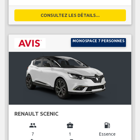
CONSULTEZ LES DÉTAILS...
MONOSPACE 7 PERSONNES
RENAULT SCENIC
group
business_center
local_gas_station
7
1
Essence