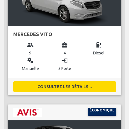
MERCEDES VITO
group
business_center
local_gas_station
9
4
Diesel
miscellaneous_services
login
Manuelle
5 Porte
CONSULTEZ LES DÉTAILS...
ÉCONOMIQUE