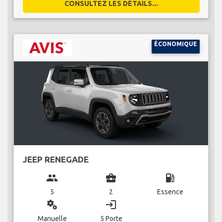
CONSULTEZ LES DÉTAILS...
ÉCONOMIQUE
JEEP RENEGADE
group
business_center
local_gas_station
5
2
Essence
miscellaneous_services
login
Manuelle
5 Porte