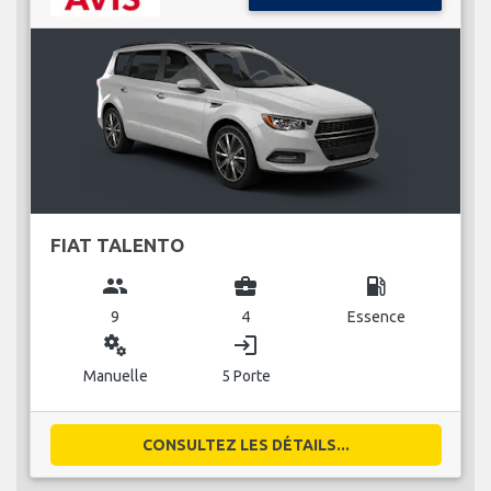
FIAT TALENTO
group
business_center
local_gas_station
9
4
Essence
miscellaneous_services
login
Manuelle
5 Porte
CONSULTEZ LES DÉTAILS...