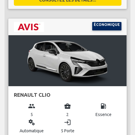
ÉCONOMIQUE
RENAULT CLIO
group
business_center
local_gas_station
5
2
Essence
miscellaneous_services
login
Automatique
5 Porte