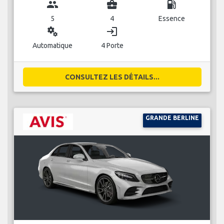
group
business_center
local_gas_station
5
4
Essence
miscellaneous_services
login
Automatique
4 Porte
CONSULTEZ LES DÉTAILS...
GRANDE BERLINE