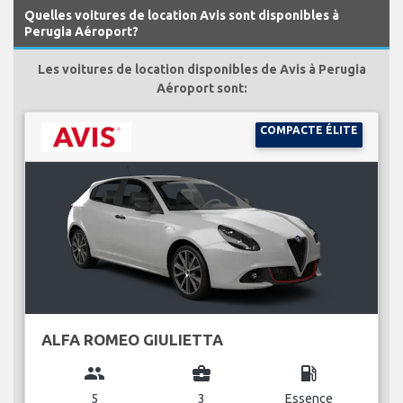
Quelles voitures de location Avis sont disponibles à
Perugia Aéroport?
Les voitures de location disponibles de Avis à Perugia
Aéroport sont:
COMPACTE ÉLITE
ALFA ROMEO GIULIETTA
group
business_center
local_gas_station
5
3
Essence