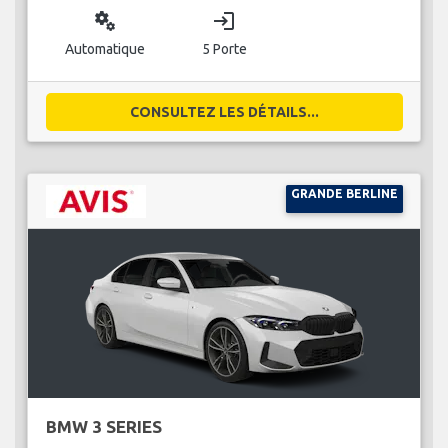
miscellaneous_services
login
Automatique
5 Porte
CONSULTEZ LES DÉTAILS...
GRANDE BERLINE
BMW 3 SERIES