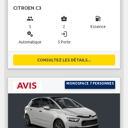
CITROEN C3
group
business_center
local_gas_station
5
2
Essence
miscellaneous_services
login
Automatique
5 Porte
CONSULTEZ LES DÉTAILS...
MONOSPACE 7 PERSONNES