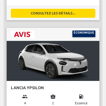
CONSULTEZ LES DÉTAILS...
ÉCONOMIQUE
LANCIA YPSILON
group
business_center
local_gas_station
4
2
Essence