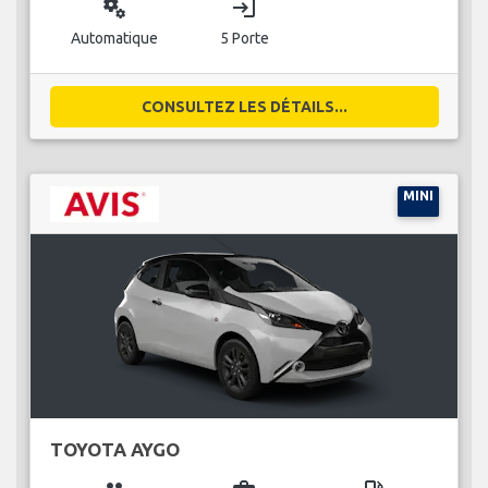
miscellaneous_services
login
Automatique
5 Porte
CONSULTEZ LES DÉTAILS...
MINI
TOYOTA AYGO