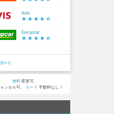
Avis
star
star
star
star
star_half
Europcar
star
star
star
star
star_half
増やす
無料
変更可、
ャンセル可、
カード
手数料なし！