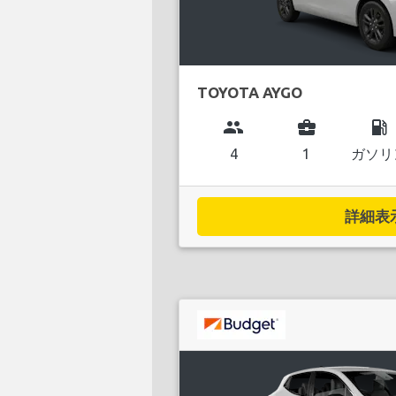
TOYOTA AYGO
group
business_center
local_gas_station
4
1
ガソリ
詳細表示.