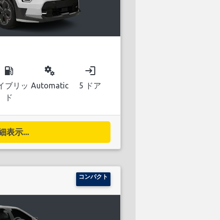
local_gas_station
miscellaneous_services
login
イブリッ
Automatic
5 ドア
ド
細表示...
コンパクト