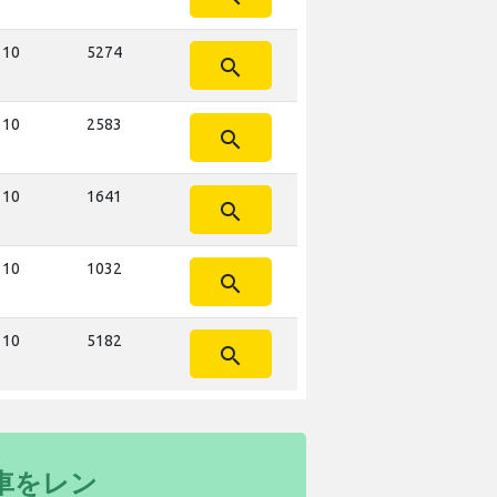
 10
5274
search
 10
2583
search
 10
1641
search
 10
1032
search
 10
5182
search
車をレン