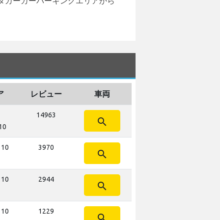
タカーカーパーキングエリアから
ア
レビュー
車両
14963
search
10
 10
3970
search
 10
2944
search
 10
1229
search