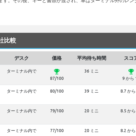
ます。その後、キーと書類が渡され、車はターミナル外のレン
会社比較
デスク
価格
平均待ち時間
スコ
emoji_events
emoji_events
ターミナル内で
36 ミニ
87/100
9 から 
ターミナル内で
80/100
39 ミニ
8.7 から
ターミナル内で
79/100
20 ミニ
8.5 から
ターミナル内で
77/100
20 ミニ
8.2 から