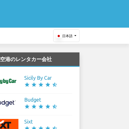
日本語
gia 空港のレンタカー会社
Sicily By Car
star
star
star
star
star_half
Budget
star
star
star
star
star_half
Sixt
star
star
star
star
star_half