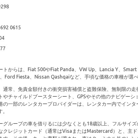
9298
 692 0615
04
577
at 500やFiat Panda、VW Up、Lancia Y、Smart ForF
 Leaf、Ford Fiesta、Nissan Qashqaiなど、手頃な価格の車種が
、通常、免責金額付きの衝突損害補償と盗難保険、無制限の走
トやチャイルドブースターシート、GPSやその他のナビゲーシ
港の一部のレンタカープロバイダーは、レンタカー内でインタ
す。
ーグループの車を借りるには少なくとも18歳以上、フルサイズ
レジットカード（通常はVisaまたはMastercard）と、主