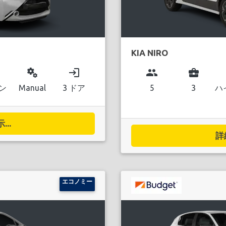
KIA NIRO
miscellaneous_services
login
group
business_center
ン
Manual
3 ドア
5
3
ハ
..
詳
エコノミー