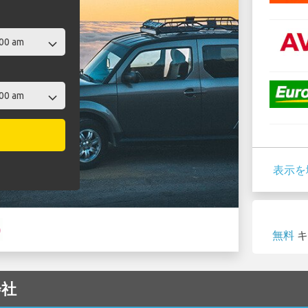
表示を
無料
キ
会社