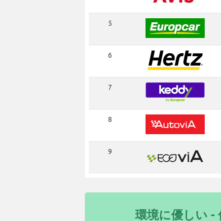
5
6
7
8
9
環境に優しい 