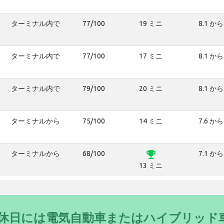
ターミナル内で
77/100
19 ミニ
8.1 から
ターミナル内で
77/100
17 ミニ
8.1 から
ターミナル内で
79/100
20 ミニ
8.1 から
ターミナルから
75/100
14 ミニ
7.6 から
emoji_events
ターミナルから
68/100
7.1 から
13 ミニ
- 休日には電気自動車またはハイブリッド