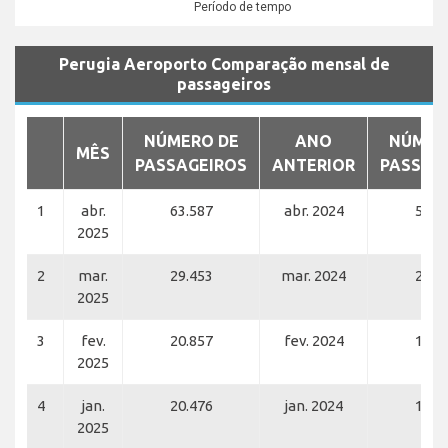
Período de tempo
Perugia Aeroporto Comparação mensal de
passageiros
NÚMERO DE
ANO
NÚMER
MÊS
PASSAGEIROS
ANTERIOR
PASSAG
1
abr.
63.587
abr. 2024
51.0
2025
2
mar.
29.453
mar. 2024
23.6
2025
3
fev.
20.857
fev. 2024
15.6
2025
4
jan.
20.476
jan. 2024
18.1
2025