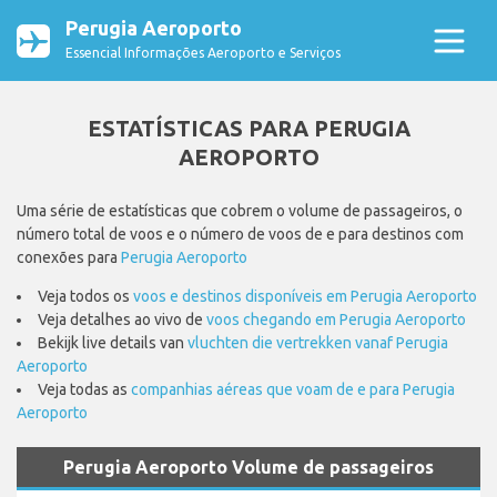
Perugia Aeroporto
Essencial Informações Aeroporto e Serviços
ESTATÍSTICAS PARA PERUGIA
AEROPORTO
Uma série de estatísticas que cobrem o volume de passageiros, o
número total de voos e o número de voos de e para destinos com
conexões para
Perugia Aeroporto
Veja todos os
voos e destinos disponíveis em Perugia Aeroporto
Veja detalhes ao vivo de
voos chegando em Perugia Aeroporto
Bekijk live details van
vluchten die vertrekken vanaf Perugia
Aeroporto
Veja todas as
companhias aéreas que voam de e para Perugia
Aeroporto
Perugia Aeroporto Volume de passageiros