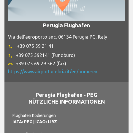
Perugia Flughafen
Via dell'aeroporto snc, 06134 Perugia PG, Italy
+39 075 59 21 41
phone
+39 075 592141 (Fundbüro)
phone
+39 075 69 29 562 (fax)
call_end
https://www.airport.umbria.it/en/home-en
Perugia Flughafen - PEG
NÜTZLICHE INFORMATIONEN
Flughafen Kodierungen
IATA: PEG
| ICAO: LIRZ