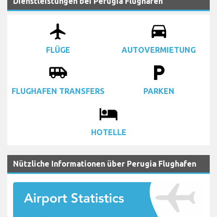
Dienstleistungen bei Perugia Flughafen
airplanemode_active
drive_eta
FLÜGE
AUTOVERMIETUNG
airport_shuttle
local_parking
FLUGHAFEN TRANSFERS
PARKEN
local_hotel
HOTELLE
Nützliche Informationen über Perugia Flughafen